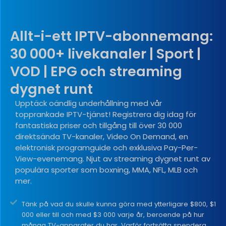
Allt-i-ett IPTV-abonnemang:
30 000+ livekanaler | Sport |
VOD | EPG och streaming
dygnet runt
Upptäck oändlig underhållning med vår
topprankade IPTV-tjänst! Registrera dig idag för
fantastiska priser och tillgång till över 30 000
direktsända TV-kanaler, Video On Demand, en
elektronisk programguide och exklusiva Pay-Per-
View-evenemang. Njut av streaming dygnet runt av
populära sporter som boxning, MMA, NFL, MLB och
mer.
Tänk på vad du skulle kunna göra med ytterligare $800, $1
000 eller till och med $3 000 varje år, beroende på hur
många TV-apparater du har. Varför fortsätta spendera