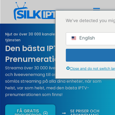
Hoppa
till
innehåll
We've detected you mig
Njut av över 30 000 kanaler med den bästa IPTV-
English
tjänsten
Den bästa IPTV:n
Prenumerationsleverantör
Streama över 30 000 live-TV-kanaler, VOD:er, EPG
Close and do not switch l
och liveevenemang till oslagbara priser! Njut av
sömlös streaming på alla dina enheter, när som
helst, var som helst, med den bästa IPTV-
prenumerationen som finns!
FÅ GRATIS
SE PRISER OCH