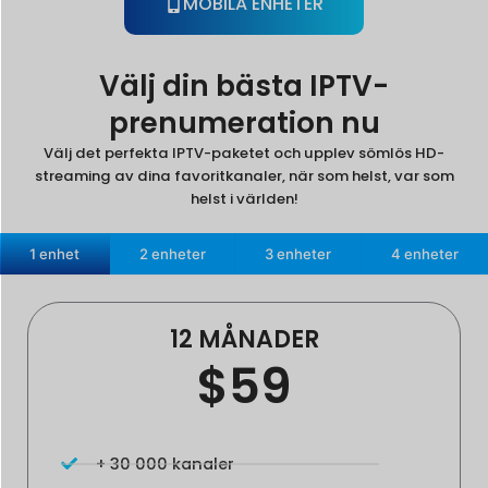
MOBILA ENHETER
Välj din bästa IPTV-
prenumeration nu
Välj det perfekta IPTV-paketet och upplev sömlös HD-
streaming av dina favoritkanaler, när som helst, var som
helst i världen!
1 enhet
2 enheter
3 enheter
4 enheter
12 MÅNADER
$59
+ 30 000 kanaler