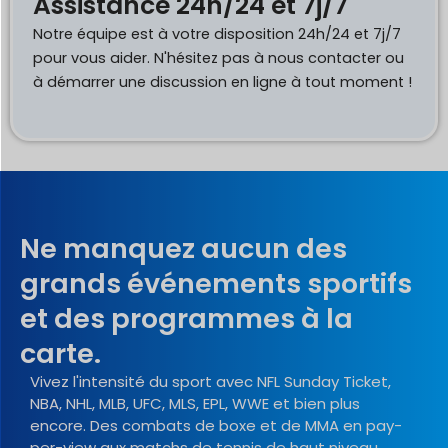
Assistance 24h/24 et 7j/7
Notre équipe est à votre disposition 24h/24 et 7j/7
pour vous aider. N'hésitez pas à nous contacter ou
à démarrer une discussion en ligne à tout moment !
Ne manquez aucun des
grands événements sportifs
et des programmes à la
carte.
Vivez l'intensité du sport avec NFL Sunday Ticket,
NBA, NHL, MLB, UFC, MLS, EPL, WWE et bien plus
encore. Des combats de boxe et de MMA en pay-
per-view aux matchs de tennis de haut niveau,