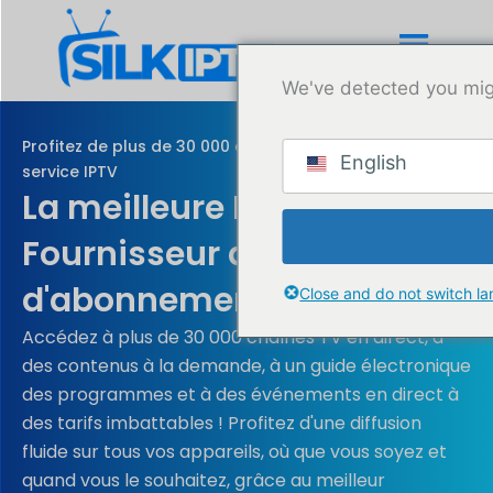
Aller
au
contenu
We've detected you mig
Profitez de plus de 30 000 chaînes avec le meilleur
English
service IPTV
La meilleure IPTV
Fournisseur de services
d'abonnement
Close and do not switch l
Accédez à plus de 30 000 chaînes TV en direct, à
des contenus à la demande, à un guide électronique
des programmes et à des événements en direct à
des tarifs imbattables ! Profitez d'une diffusion
fluide sur tous vos appareils, où que vous soyez et
quand vous le souhaitez, grâce au meilleur