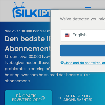
Gå
til
indholdet
We've detected you mig
Nyd over 30.000 kanaler med den bedste IPTV-tjeneste
English
Den bedste IPTV
Abonnementsudbyder
Stream over 30.000 live-tv-kanaler, VOD'er, EPG og
livebegivenheder til uovertrufne priser! Nyd
Close and do not switch l
problemfri streaming på alle dine enheder, når som
helst og hvor som helst, med det bedste IPTV-
abonnement!
FÅ GRATIS
SE PRISER OG
PRØVEPERIODE
ABONNEMENTER