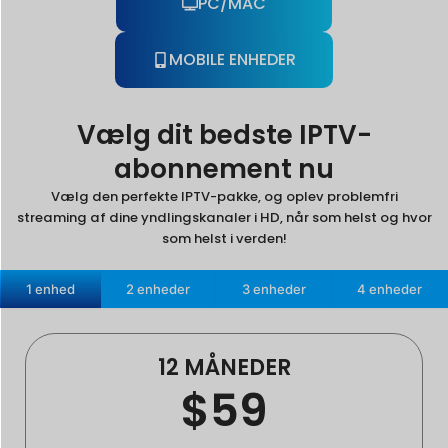
PC/MAC
MOBILE ENHEDER
Vælg dit bedste IPTV-
abonnement nu
Vælg den perfekte IPTV-pakke, og oplev problemfri
streaming af dine yndlingskanaler i HD, når som helst og hvor
som helst i verden!
1 enhed
2 enheder
3 enheder
4 enheder
12 MÅNEDER
$59