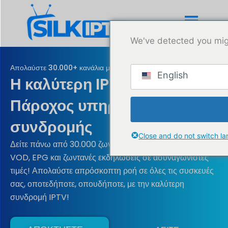
Μετάβαση
στο
περιεχόμενο
We've detected you mig
Απολαύστε 30.000+ κανάλια με την καλύτερη υπηρεσία IPTV
English
Η καλύτερη IPTV
Πάροχος υπηρεσιών
συνδρομής
Close and do not switch l
Δείτε πάνω από 30.000 ζωντανά τηλεοπτικά κανάλια,
VOD, EPG και ζωντανές εκδηλώσεις σε ασυναγώνιστες
τιμές! Απολαύστε απρόσκοπτη ροή σε όλες τις συσκευές
σας, οποτεδήποτε, οπουδήποτε, με την καλύτερη
συνδρομή IPTV!