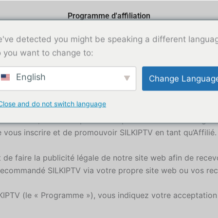
Programme d'affiliation
Conditions d'utilisation du programme d'affiliation
've detected you might be speaking a different langua
 you want to change to:
English
Change Languag
n
Close and do not switch language
de SILKIPTV, vous acceptez de respecter les conditions génér
e vous inscrire et de promouvoir SILKIPTV en tant qu’Affilié.
de faire la publicité légale de notre site web afin de rec
 recommandé SILKIPTV via votre propre site web ou vos re
LKIPTV (le « Programme »), vous indiquez votre acceptation