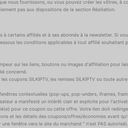
 que nous fournissons, ou vous pouvez créer les vôtres, à co
ennent pas aux dispositions de la section Résiliation.
certains affiliés et à ses abonnés à la newsletter. Si vou
essous les conditions applicables à tout affilié souhaitant
ompeur sur les liens, boutons ou images d'affiliation pour la
lié concerné.
sur les coupons SILKIPTV, les remises SILKIPTV ou toute aut
 fenêtres contextuelles (pop-ups, pop-unders, iframes, frames
lisateur a manifesté un intérêt clair et explicite pour l'acti
é(e) pour ce coupon ou cette offre. Votre lien doit rediriger
tions et les détails des coupons/offres/économies avant qu'un
r une fenêtre vers le site du marchand ” n'est PAS autorisé).