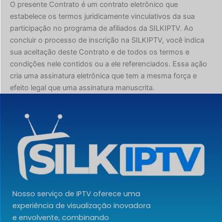
O presente Contrato é um contrato eletrônico que
estabelece os termos juridicamente vinculativos da sua
participação no programa de afiliados da SILKIPTV. Ao
concluir o processo de inscrição na SILKIPTV, você indica
sua aceitação deste Contrato e de todos os termos e
condições nele contidos ou a ele referenciados. Essa ação
cria uma assinatura eletrônica que tem a mesma força e
efeito legal que uma assinatura manuscrita.
Nosso serviço de IPTV oferece uma
experiência de visualização inovadora
e envolvente, combinando