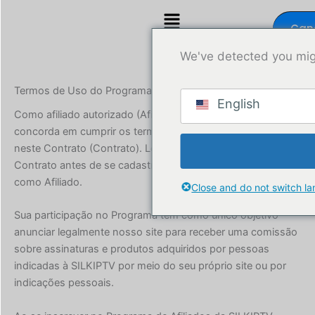
Ir
Menu
para
Can
Logi
afil
se
o
We've detected you mig
conteúdo
Termos de Uso do Programa de Afiliados
English
Como afiliado autorizado (Afiliado) da SILKIPTV, você
concorda em cumprir os termos e condições contidos
neste Contrato (Contrato). Leia atentamente todo o
Contrato antes de se cadastrar e promover a SILKIPTV
como Afiliado.
Close and do not switch l
Sua participação no Programa tem como único objetivo
anunciar legalmente nosso site para receber uma comissão
sobre assinaturas e produtos adquiridos por pessoas
indicadas à SILKIPTV por meio do seu próprio site ou por
indicações pessoais.