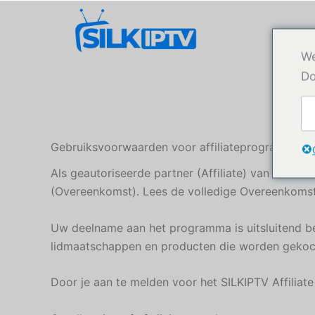
Ga
naar
de
We
inhoud
Do
Gebruiksvoorwaarden voor affiliateprogramma's
Als geautoriseerde partner (Affiliate) van SILK
(Overeenkomst). Lees de volledige Overeenkomst z
Uw deelname aan het programma is uitsluitend b
lidmaatschappen en producten die worden gekocht
Door je aan te melden voor het SILKIPTV Affilia