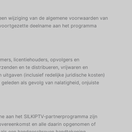
 een wijziging van de algemene voorwaarden van
w voortgezette deelname aan het programma
emers, licentiehouders, opvolgers en
rzenden en te distribueren, vrijwaren en
uitgaven (inclusief redelijke juridische kosten)
eleden als gevolg van nalatigheid, onjuiste
me aan het SILKIPTV-partnerprogramma zijn
 overeenkomst en alle daarin opgenomen of
 als een handgeschreven handtekening.