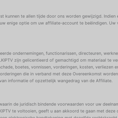
kunnen te allen tijde door ons worden gewijzigd. Indien
 uw enige optie om uw affiliate-account te beëindigen. U
lieerde ondernemingen, functionarissen, directeuren, werkn
LKIPTV zijn gelicentieerd of gemachtigd om materiaal te ve
chade, boetes, vonnissen, vorderingen, kosten, verliezen en 
 vorderingen die in verband met deze Overeenkomst worden g
an informatie of opzettelijk wangedrag van de Affiliate.
 waarin de juridisch bindende voorwaarden voor uw deelna
KIPTV te voltooien, geeft u aan akkoord te gaan met deze
en elektronische handtekening met dezelfde rechtskracht