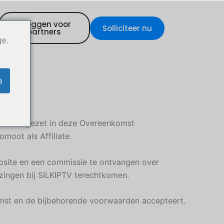
Inloggen voor
Solliciteer nu
partners
ge.
e
s uiteengezet in deze Overeenkomst
moot als Affiliate.
bsite en een commissie te ontvangen over
zingen bij SILKIPTV terechtkomen.
omst en de bijbehorende voorwaarden accepteert.