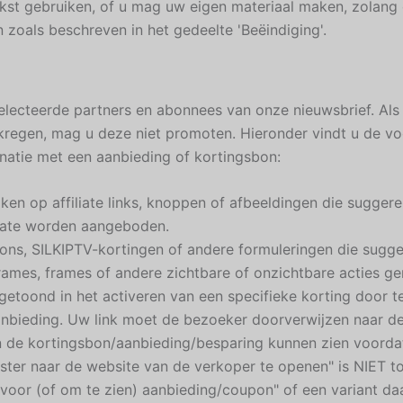
kst gebruiken, of u mag uw eigen materiaal maken, zolang
n zoals beschreven in het gedeelte 'Beëindiging'.
electeerde partners en abonnees van onze nieuwsbrief. Als
gen, mag u deze niet promoten. Hieronder vindt u de voo
atie met een aanbieding of kortingsbon:
ken op affiliate links, knoppen of afbeeldingen die sugger
liate worden aangeboden.
ons, SILKIPTV-kortingen of andere formuleringen die sugge
ames, frames of andere zichtbare of onzichtbare acties gene
t getoond in het activeren van een specifieke korting door 
anbieding. Uw link moet de bezoeker doorverwijzen naar d
 de kortingsbon/aanbieding/besparing kunnen zien voordat e
ster naar de website van de verkoper te openen" is NIET t
k voor (of om te zien) aanbieding/coupon" of een variant