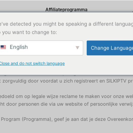
Affiliateprogramma
Gebruiksvoorwaarden voor affiliateprogramma's
've detected you might be speaking a different langua
 you want to change to:
English
Change Languag
Close and do not switch language
IPTV gaat u akkoord met de bepalingen en voorwaarden zoal
orgvuldig door voordat u zich registreert en SILKIPTV pro
edoeld om op legale wijze reclame te maken voor onze we
 door personen die via uw website of persoonlijke verwij
te Program (Programma), geef je aan dat je deze Overeenk