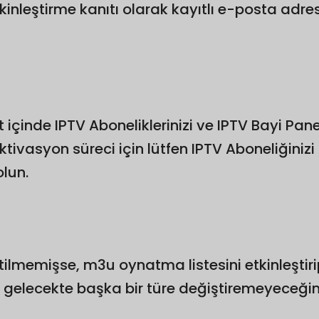
tkinleştirme kanıtı olarak kayıtlı e-posta adr
 içinde IPTV Aboneliklerinizi ve IPTV Bayi Panel
ktivasyon süreci için lütfen IPTV Aboneliğiniz
olun.
elirtilmemişse, m3u oynatma listesini etkinle
a gelecekte başka bir türe değiştiremeyeceği