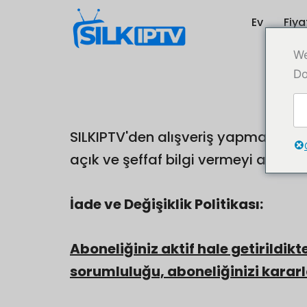
İçeriğe
Ev
Fiy
atla
We
Do
SILKIPTV'den alışveriş yapmayı dü
açık ve şeffaf bilgi vermeyi amaçlı
İade ve Değişiklik Politikası:
Aboneliğiniz aktif hale getirildi
sorumluluğu, aboneliğinizi kararla