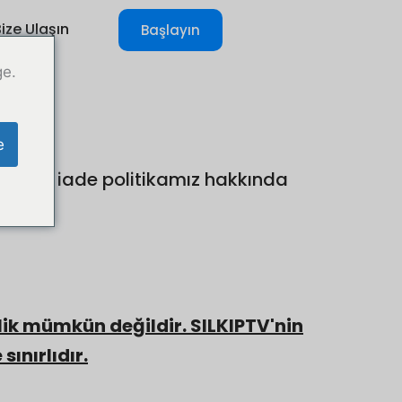
ize Ulaşın
Başlayın
ge.
e
tlenen iade politikamız hakkında
lik mümkün değildir. SILKIPTV'nin
ınırlıdır.