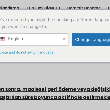
atlandırma
Kurulum Kılavuzu
Ücretsiz Deneme
B
Ortaklık Programı
've detected you might be speaking a different langua
 you want to change to:
English
Change Languag
Geri Ödeme Politikası
şündüğünüz için teşekkür ederiz. Aşağıda öze
Close and do not switch language
yoruz:
kten sonra, maalesef geri ödeme veya değişik
ştırılan süre boyunca aktif hale getirmekle s