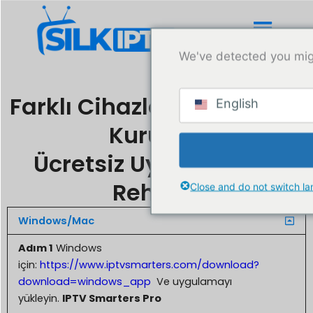
İçeriğe
atla
We've detected you mig
Farklı Cihazlara IPTV Nasıl
English
Kurulur?
Ücretsiz Uygulamalar
Rehberi
Close and do not switch l
Windows/Mac
Adım 1
Windows
için:
https://www.iptvsmarters.com/download?
download=windows_app
Ve uygulamayı
yükleyin.
IPTV Smarters Pro