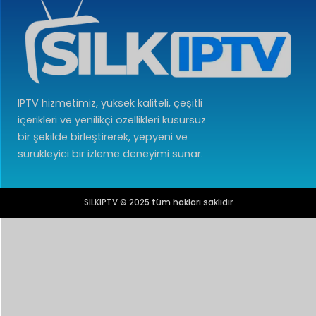
IPTV hizmetimiz, yüksek kaliteli, çeşitli
içerikleri ve yenilikçi özellikleri kusursuz
bir şekilde birleştirerek, yepyeni ve
sürükleyici bir izleme deneyimi sunar.
SILKIPTV © 2025 tüm hakları saklıdır