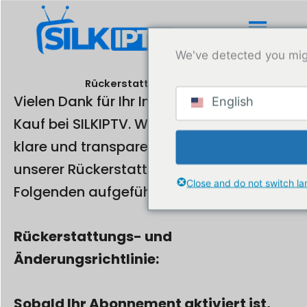
Zum
Inhalt
springen
We've detected you mig
Rückerstattungsrichtlinie
Vielen Dank für Ihr Interesse an einem
English
Kauf bei SILKIPTV. Wir legen Wert auf
klare und transparente Informationen zu
unserer Rückerstattungsrichtlinie, die im
Close and do not switch l
Folgenden aufgeführt ist:
Rückerstattungs- und
Änderungsrichtlinie:
Sobald Ihr Abonnement aktiviert ist,