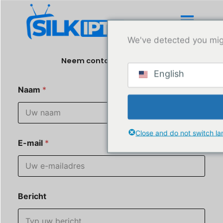
Ga
naar
de
We've detected you mig
inhoud
Neem contact met ons op
English
Naam
*
Close and do not switch l
E-mail
*
Bericht