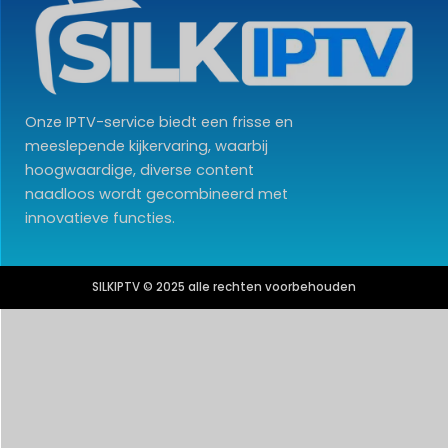
Onze IPTV-service biedt een frisse en
meeslepende kijkervaring, waarbij
hoogwaardige, diverse content
naadloos wordt gecombineerd met
innovatieve functies.
SILKIPTV © 2025 alle rechten voorbehouden