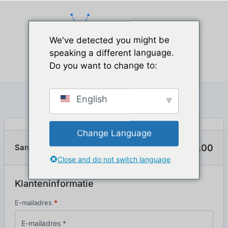
We've detected you might be
speaking a different language.
Do you want to change to:
SSL-beveiligde betaalpagina
English
Winkelwagen
Informatie
Finish
Change Language
$
0.00
Samenvatting bestelling tonen
Close and do not switch language
Klanteninformatie
E-mailadres
*