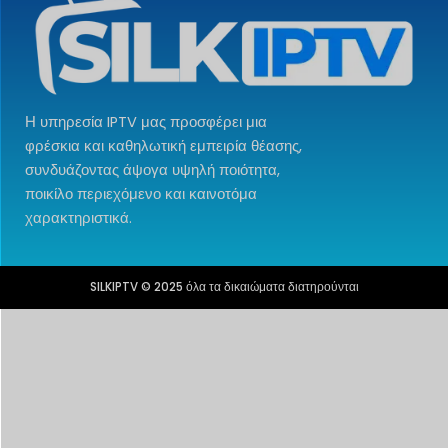
Η υπηρεσία IPTV μας προσφέρει μια
φρέσκια και καθηλωτική εμπειρία θέασης,
συνδυάζοντας άψογα υψηλή ποιότητα,
ποικίλο περιεχόμενο και καινοτόμα
χαρακτηριστικά.
SILKIPTV © 2025 όλα τα δικαιώματα διατηρούνται