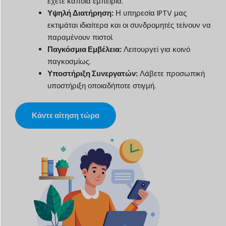
έχετε κάποια εμπειρία.
Υψηλή Διατήρηση:
Η υπηρεσία IPTV μας
εκτιμάται ιδιαίτερα και οι συνδρομητές τείνουν να
παραμένουν πιστοί.
Παγκόσμια Εμβέλεια:
Λειτουργεί για κοινό
παγκοσμίως.
Υποστήριξη Συνεργατών:
Λάβετε προσωπική
υποστήριξη οποιαδήποτε στιγμή.
Κάντε αίτηση τώρα