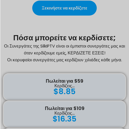
Ξεκινήστε να κερδίζετε
Πόσα μπορείτε να κερδίσετε;
Οι Συνεργάτες της SilkIPTV είναι οι έμπιστοι συνεργάτες μας και
όταν κερδίζουμε εμείς, ΚΕΡΔΙΖΕΤΕ ΕΣΕΙΣ!
Οι κορυφαίοι συνεργάτες μας κερδίζουν χιλιάδες κάθε μήνα.
Πωλείται για $59
Κερδίζεις...
$8.85
Πωλείται για $109
Κερδίζεις...
$16.35